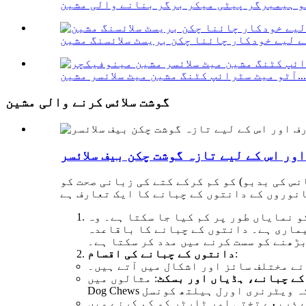
آٹو میٹ سٹرائپ کٹنگ مشین میٹ سلائسر مشین...
گوشت سلائس کرنے والی مشین
ور اس کے لیے تازہ گوشت چکن بیف سلائسر
نس کی بدبو) کو کم کرکے کتے کی زبانی صحت کو
و نمایاں طور پر کم کیا جا سکتا ہے۔ وہ
یماری ہے۔ دانتوں کے چبانے کا باقاعدہ
ڑھنے کو سست کرنے میں مدد کر سکتا ہے۔
:
دانتوں کے چبانے کی اقسام
نے مختلف سائز اور اشکال میں آتے ہیں۔
کے چبانے، ہڈیاں اور بسکٹ
: مثالوں میں Greenies®، Del Monte Tartar Check® Dog Biscuits، Bright Bites، OraVet® Dental Hygiene Chews، اور Vetradent
 ذریعے تختی اور ٹارٹر کو کم کرنے میں