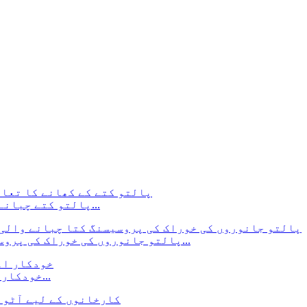
پالتو کتے چبانے والے کھانے کا تعارف اور تازہ گوشت کا مرغ...
پالتو جانوروں کی خوراک کی پروسیسنگ کتے کی ہڈیوں کے مولڈ فوڈ ٹریٹ کو چبا...
خودکار اعلیٰ صلاحیت والا برگر پیٹی بنانے والی مشین...