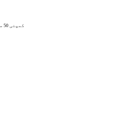
کمپنی 50 سے زائد ملازمین اور مضبوط ٹیکنالوجی کے ساتھ آلات کی تحقیق اور ترقی، پیداوار اور فروخت کو مربوط کرتی ہے۔