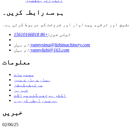
انکوائری
تفصیل
ہم سے رابطہ کریں۔
ٹیلی فون:
+86 15610166818
yannysima@lizhimachinery.com
ای میل:
yannylizhi@163.com
ای میل:
معلومات
مصنوعات
ہمارے بارے میں
سرٹیفیکیشن
خبریں
اکثر پوچھے گئے سوالات
ہم سے رابطہ کریں۔
خبریں
02/06/25