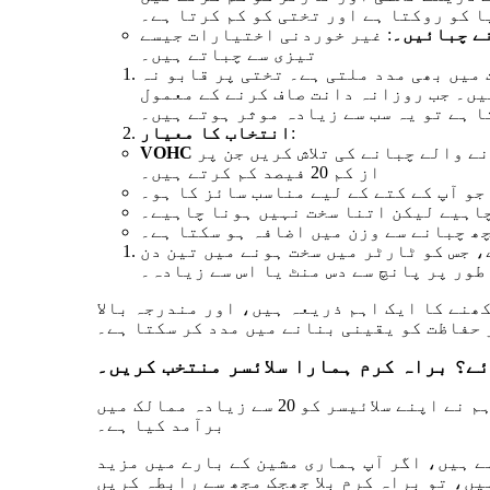
 کو روکتا ہے اور تختی کو کم کرتا ہے۔
ے چبائیں۔
: غیر خوردنی اختیارات جیسے Kong® کھلونے، Plaque Attackers®، یا Gumabones® ان کتوں کے لیے موزوں ہیں جو کھانے کی چیزوں کو بہت
تیزی سے چباتے ہیں۔
 میں بھی مدد ملتی ہے۔ تختی پر قابو نہ
یں۔ جب روزانہ دانت صاف کرنے کے معمول
ا ہے تو یہ سب سے زیادہ موثر ہوتے ہیں۔
:
انتخاب کا معیار
یں جن پر VOHC کی منظوری کی مہر ہے، جس سے یہ ظاہر ہوتا ہے کہ وہ تختی یا ٹارٹر کو کم
از کم 20 فیصد کم کرتے ہیں۔
جو آپ کے کتے کے لیے مناسب سائز کا ہو۔
چاہیے لیکن اتنا سخت نہیں ہونا چاہیے۔
ھ چبانے سے وزن میں اضافہ ہو سکتا ہے۔
، جس کو ٹارٹر میں سخت ہونے میں تین دن
طور پر پانچ سے دس منٹ یا اس سے زیادہ۔
ھنے کا ایک اہم ذریعہ ہیں، اور مندرجہ بالا
 حفاظت کو یقینی بنانے میں مدد کر سکتا ہے۔
ے؟ براہ کرم ہمارا سلائسر منتخب کریں۔
ہم تازہ چکن بیف سلائسر کے ماہر ہیں، ہمارا سلائیسر وطن اور بیرون ملک مارکیٹ دونوں میں مقبول ہے۔ ہم نے اپنے سلائیسر کو 20 سے زیادہ ممالک میں
برآمد کیا ہے۔
ے ہیں، اگر آپ ہماری مشین کے بارے میں مزید
ں، تو براہ کرم بلا جھجک مجھ سے رابطہ کریں