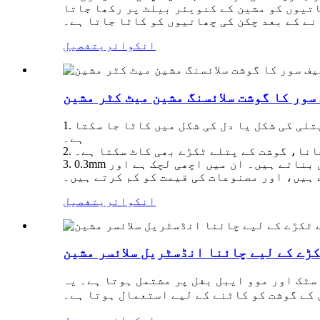
اتیوں کو مشین کے کنویئر بیلٹ پر رکھا جاتا
نے کے بعد چکن کی چھاتیوں کو کاٹا جاتا ہے۔
انکوائری
تفصیل
سور کا گوشت سلائسنگ مشین میٹ کٹر مشین
1. ایک مشین کثیر مقصدی ہے، اور پوری چکن بریسٹ اور گائے کے گوشت کو کٹر سیٹ کو جمع کرکے ایک وقت میں تیتلی کی شکل یا دل کی شکل میں کاٹا جا سکتا
ہے۔
انا، گوشت کے پتلے ٹکڑے بھی کاٹ سکتا ہے۔
3. 0.3mm کی موٹائی کے ساتھ درآمد شدہ بلیڈ گوشت کے ٹکڑوں کی کٹائی کی سطح کی ہمواری اور یکسانیت کو یقینی بناتے ہیں۔ ان میں اچھی لچک ہے اور
 ہیں، اور مصنوعات کی قیمت کو کم کرتے ہیں۔
انکوائری
تفصیل
کڑے کے لیے چائنا انڈسٹریل سلائسر مشین
سٹک اور موو ایبل بفل پر مشتمل ہوتا ہے۔ یہ
کے گوشت کو کاٹنے کے لیے استعمال ہوتا ہے۔