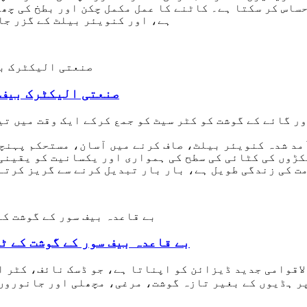
ساس کر سکتا ہے۔ کاٹنے کا عمل مکمل چکن اور بطخ کی چھ
ہے، اور کنویئر بیلٹ کے گزر جا
صنعتی الیکٹرک بیف 
رآمد شدہ کنویئر بیلٹ، صاف کرنے میں آسان، مستحکم پہنچ
مت کی زندگی طویل ہے، بار بار تبدیل کرنے سے گریز کرتے
بے قاعدہ بیف سور کے گوشت کے ٹ
لاقوامی جدید ڈیزائن کو اپناتا ہے، جو ڈسک نائف، کٹر ا
ر ہڈیوں کے بغیر تازہ گوشت، مرغی، مچھلی اور جانوروں 