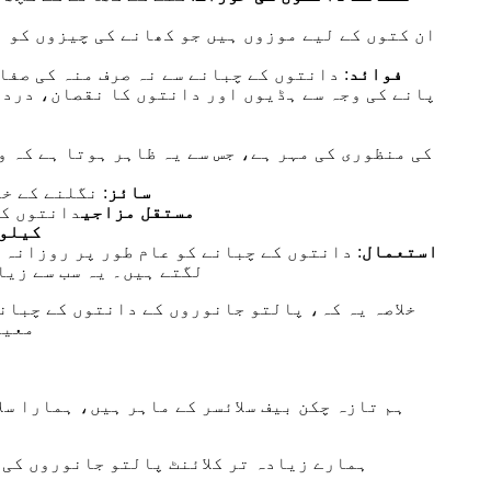
فوائد
: دانتوں کے چبانے سے نہ صرف منہ کی صف
پانے کی وجہ سے ہڈیوں اور دانتوں کا نقصان، درد 
سائز
: نگلنے کے خ
مستقل مزاجی
دانتوں کو
کیلو
استعمال
: دانتوں کے چبانے کو عام طور پر روزانہ ی
لگتے ہیں۔ یہ سب سے زیا
خلاصہ یہ کہ، پالتو جانوروں کے دانتوں کے چبان
معیا
ہمارے زیادہ تر کلائنٹ پالتو جانوروں کی 