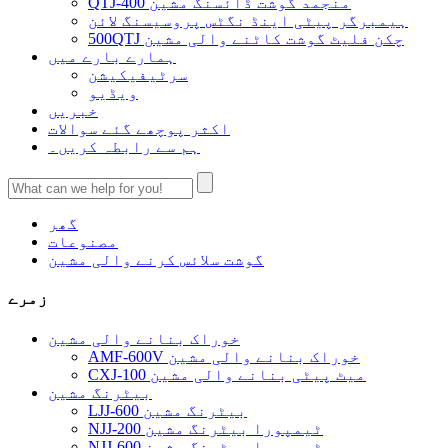
QTJ-400 منجمد گوشت ڈائسنگ مشین
ہیمبرگر پیٹی اینڈ نگٹس پروسیسنگ لائن
500QTJ چکن فلیٹ گوشت کاٹنے والی مشین
ہمارے بارے میں
سرٹیفیکیشن
ویڈیو
خبریں
اکثر پوچھے گئے سوالات
ہم سے رابطہ کریں۔
گھر
مصنوعات
گوشت سلائس کرنے والی مشین
زمرے
خوراک بنانے والی مشین
AMF-600V خوراک بنانے والی مشین
CXJ-100 میٹ پیٹی بنانے والی مشین
بیٹرنگ مشین
LJJ-600 بیٹرنگ مشین
NJJ-200 ٹیمپورا بیٹرنگ مشین
NJJ-600 ٹیمپورا بیٹرنگ مشین