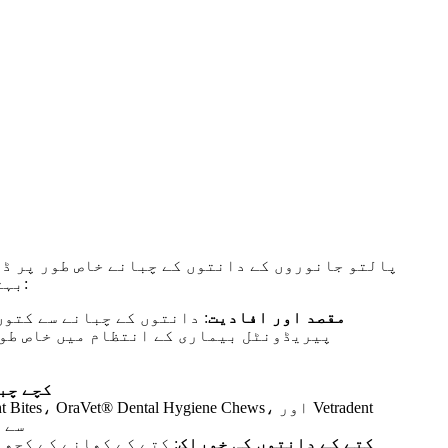
پالتو جانوروں کے دانتوں کے چبانے خاص طور پر ڈیز
بہتر بنانے میں مدد کرتے ہیں۔ یہاں انگریزی میں پالتو جانوروں کے دانتوں کے چبانے کا ایک تعارف ہے:
مقصد اور افادیت
: دانتوں کے چبانے سے کتوں
پیریڈونٹل بیماری کے انتظام میں خاص طور
کچے چب
og Chews
کتے کے دانتوں کی خوراک
: کتے کے کھانے کے کچھ