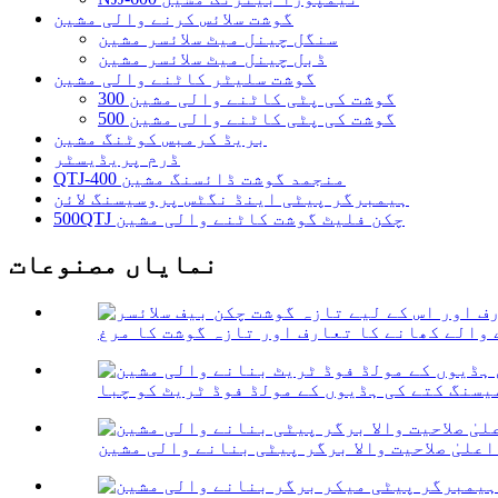
گوشت سلائس کرنے والی مشین
سنگل چینل میٹ سلائسر مشین
ڈبل چینل میٹ سلائسر مشین
گوشت سلیٹر کاٹنے والی مشین
300 گوشت کی پٹی کاٹنے والی مشین
500 گوشت کی پٹی کاٹنے والی مشین
بریڈ کرمبس کوٹنگ مشین
ڈرم پریڈیسٹر
QTJ-400 منجمد گوشت ڈائسنگ مشین
ہیمبرگر پیٹی اینڈ نگٹس پروسیسنگ لائن
500QTJ چکن فلیٹ گوشت کاٹنے والی مشین
نمایاں مصنوعات