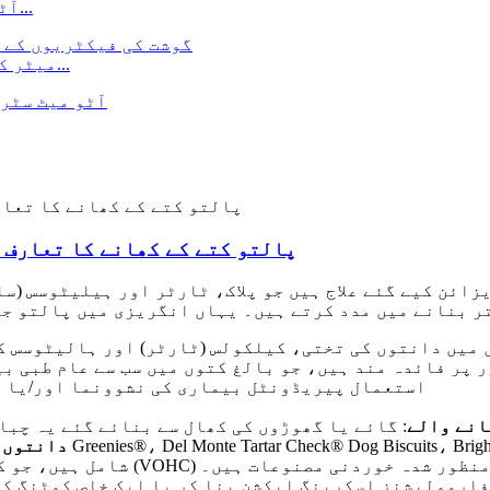
آٹو ہیمبرگر پیٹی میکر برگر بنانے والی مشین...
میٹر کے لیے خودکار چائنا چکن بریسٹ سلائسنگ مشین...
پالتو کتے کے کھانے کا تعارف ا
ائن کیے گئے علاج ہیں جو پلاک، ٹارٹر اور ہیلیٹوسس (سا
 میں دانتوں کی تختی، کیلکولس (ٹارٹر) اور ہالیٹوسس ک
 پر فائدہ مند ہیں، جو بالغ کتوں میں سب سے عام طبی ب
استعمال پیریڈونٹل بیماری کی نشوونما اور/یا ب
انے والے
: گائے یا گھوڑوں کی کھال سے بنائے گئے یہ چبا
دانتوں 
D شامل ہیں، جو کہ ویٹرنری اورل ہیلتھ کونسل (VOHC) سے منظور شدہ خوردنی مصنوعات ہیں۔
 فارمولیشنز اسکربنگ ایکشن بنا کر یا ایک خاص کوٹنگ کے