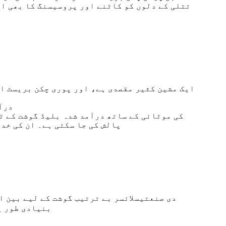
تتلی کے دلوں کو کاٹنے اور پروسیسنگ کا بھی اح
2. د
پالش کی جا سکتی ہے۔ ان کی خد
دی
صنعتی
سلائسر
بے ترتیب گوشت کے لیے
بین ا
بنیادی طور پ