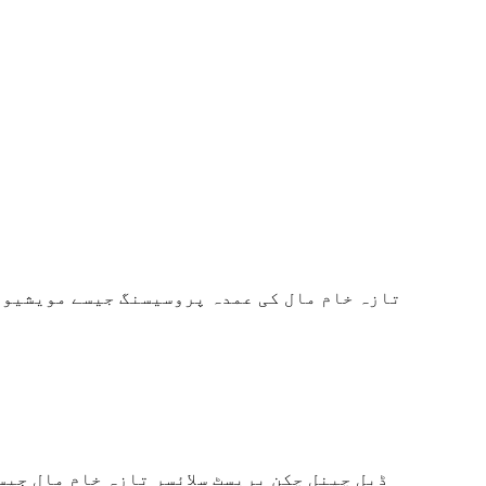
تازہ خام مال کی عمدہ پروسیسنگ جیسے مویشیوں 
ڈبل چینل چکن بریسٹ سلائسر تازہ خام مال جیس