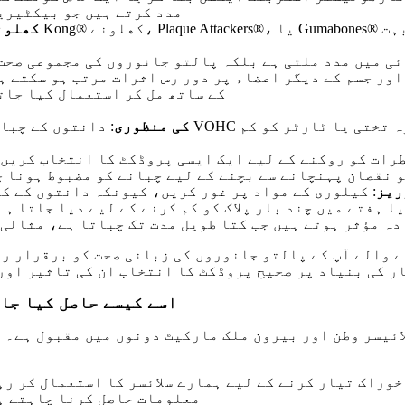
مدد کرتے ہیں جو بیکٹیریا
کھلون
ائی میں مدد ملتی ہے بلکہ پالتو جانوروں کی مجموعی صحت
اور جسم کے دیگر اعضاء پر دور رس اثرات مرتب ہو سکتے ہ
کے ساتھ مل کر استعمال کیا جات
VOHC کی منظوری
: دانتوں کے چبانے والے چبانے کی تلاش کر
طرات کو روکنے کے لیے ایک ایسی پروڈکٹ کا انتخاب کریں 
 نقصان پہنچانے سے بچنے کے لیے چبانے کو مضبوط ہونا 
ریز
: کیلوری کے مواد پر غور کریں، کیونکہ دانتوں کے کچ
ا ہفتے میں چند بار پلاک کو کم کرنے کے لیے دیا جاتا ہے
دہ مؤثر ہوتے ہیں جب کتا طویل مدت تک چباتا ہے، مثالی 
ے والے آپ کے پالتو جانوروں کی زبانی صحت کو برقرار رک
ر کی بنیاد پر صحیح پروڈکٹ کا انتخاب ان کی تاثیر اور
اسے کیسے حاصل کیا جائ
خوراک تیار کرنے کے لیے ہمارے سلائسر کا استعمال کر رہ
معلومات حاصل کرنا چاہتے ہی