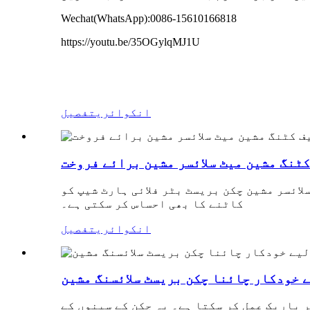
Wechat(WhatsApp):
0086-15610166818
https://youtu.be/35OGylqMJ1U
انکوائری
تفصیل
کٹنگ مشین میٹ سلائسر مشین برائے فروخت
ائسر مشین چکن بریسٹ بٹر فلائی ہارٹ شیپ کو
کاٹنے کا بھی احساس کر سکتی ہے۔
انکوائری
تفصیل
 خودکار چائنا چکن بریسٹ سلائسنگ مشین
 باریک عمل کر سکتا ہے۔ یہ چکن کے سینوں کے